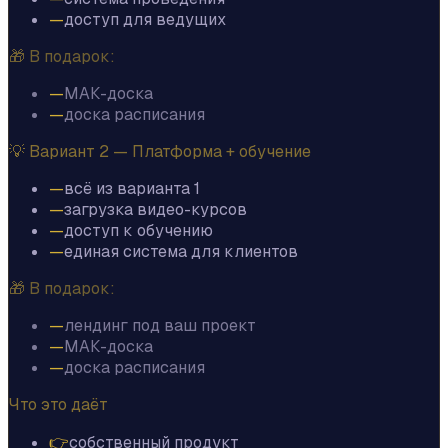
—
доступ для ведущих
🎁 В подарок:
—
МАК-доска
—
доска расписания
💡 Вариант 2 — Платформа + обучение
—
всё из варианта 1
—
загрузка видео-курсов
—
доступ к обучению
—
единая система для клиентов
🎁 В подарок:
—
лендинг под ваш проект
—
МАК-доска
—
доска расписания
Что это даёт
👉
собственный продукт